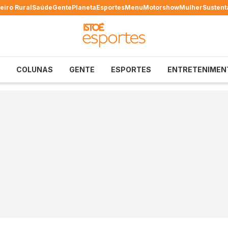
eiro Rural
Saúde
Gente
Planeta
Esportes
Menu
Motorshow
Mulher
Sustent
COLUNAS
GENTE
ESPORTES
ENTRETENIMEN