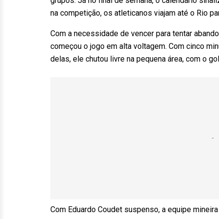
grupos. Já no final de semana, o calendário sinal
na competição, os atleticanos viajam até o Rio par
Com a necessidade de vencer para tentar abandon
começou o jogo em alta voltagem. Com cinco min
delas, ele chutou livre na pequena área, com o gol
Com Eduardo Coudet suspenso, a equipe mineira f