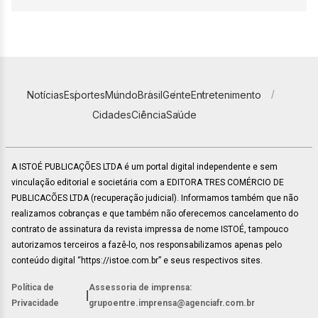
Notícias
Esportes
Mundo
Brasil
Gente
Entretenimento
Cidades
Ciência
Saúde
A ISTOÉ PUBLICAÇÕES LTDA é um portal digital independente e sem
vinculação editorial e societária com a EDITORA TRES COMÉRCIO DE
PUBLICACÕES LTDA (recuperação judicial). Informamos também que não
realizamos cobranças e que também não oferecemos cancelamento do
contrato de assinatura da revista impressa de nome ISTOÉ, tampouco
autorizamos terceiros a fazê-lo, nos responsabilizamos apenas pelo
conteúdo digital “https://istoe.com.br” e seus respectivos sites.
Política de
Assessoria de imprensa:
|
Privacidade
grupoentre.imprensa@agenciafr.com.br