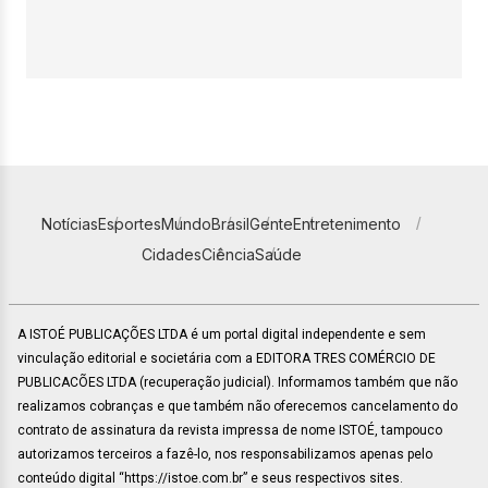
Notícias
Esportes
Mundo
Brasil
Gente
Entretenimento
Cidades
Ciência
Saúde
A ISTOÉ PUBLICAÇÕES LTDA é um portal digital independente e sem
vinculação editorial e societária com a EDITORA TRES COMÉRCIO DE
PUBLICACÕES LTDA (recuperação judicial). Informamos também que não
realizamos cobranças e que também não oferecemos cancelamento do
contrato de assinatura da revista impressa de nome ISTOÉ, tampouco
autorizamos terceiros a fazê-lo, nos responsabilizamos apenas pelo
conteúdo digital “https://istoe.com.br” e seus respectivos sites.