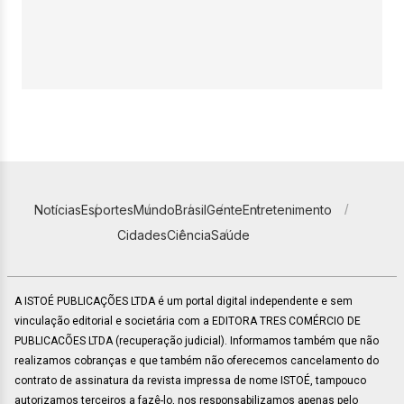
Notícias
Esportes
Mundo
Brasil
Gente
Entretenimento
Cidades
Ciência
Saúde
A ISTOÉ PUBLICAÇÕES LTDA é um portal digital independente e sem
vinculação editorial e societária com a EDITORA TRES COMÉRCIO DE
PUBLICACÕES LTDA (recuperação judicial). Informamos também que não
realizamos cobranças e que também não oferecemos cancelamento do
contrato de assinatura da revista impressa de nome ISTOÉ, tampouco
autorizamos terceiros a fazê-lo, nos responsabilizamos apenas pelo