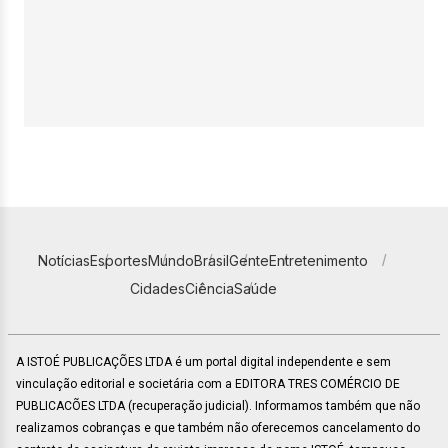
Notícias
Esportes
Mundo
Brasil
Gente
Entretenimento
Cidades
Ciência
Saúde
A ISTOÉ PUBLICAÇÕES LTDA é um portal digital independente e sem
vinculação editorial e societária com a EDITORA TRES COMÉRCIO DE
PUBLICACÕES LTDA (recuperação judicial). Informamos também que não
realizamos cobranças e que também não oferecemos cancelamento do