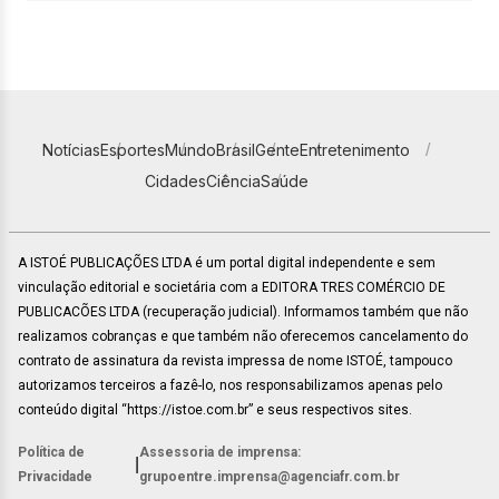
Notícias
Esportes
Mundo
Brasil
Gente
Entretenimento
Cidades
Ciência
Saúde
A ISTOÉ PUBLICAÇÕES LTDA é um portal digital independente e sem
vinculação editorial e societária com a EDITORA TRES COMÉRCIO DE
PUBLICACÕES LTDA (recuperação judicial). Informamos também que não
realizamos cobranças e que também não oferecemos cancelamento do
contrato de assinatura da revista impressa de nome ISTOÉ, tampouco
autorizamos terceiros a fazê-lo, nos responsabilizamos apenas pelo
conteúdo digital “https://istoe.com.br” e seus respectivos sites.
Política de
Assessoria de imprensa:
|
Privacidade
grupoentre.imprensa@agenciafr.com.br