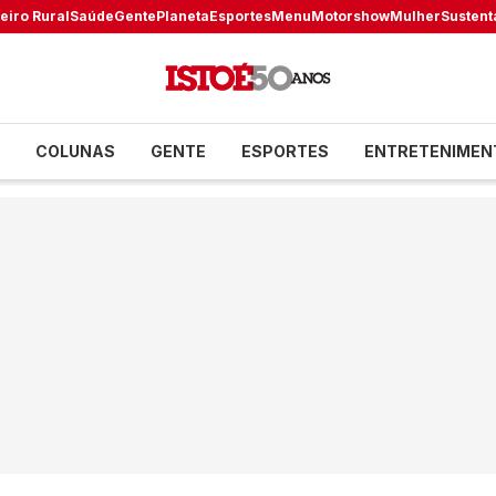
eiro Rural
Saúde
Gente
Planeta
Esportes
Menu
Motorshow
Mulher
Sustent
COLUNAS
GENTE
ESPORTES
ENTRETENIMEN