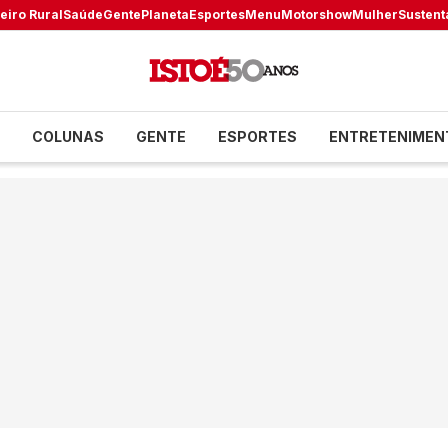
eiro Rural
Saúde
Gente
Planeta
Esportes
Menu
Motorshow
Mulher
Sustent
COLUNAS
GENTE
ESPORTES
ENTRETENIMEN