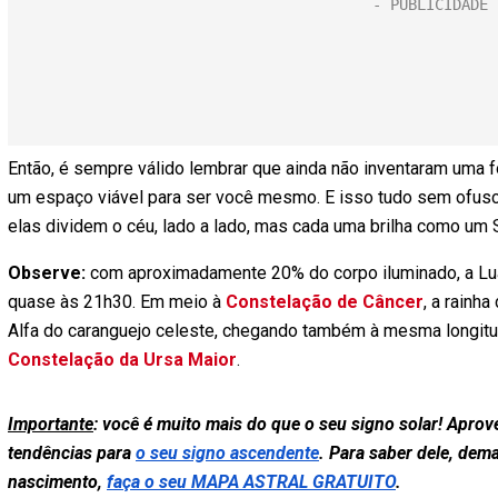
Então, é sempre válido lembrar que ainda não inventaram uma f
um espaço viável para ser você mesmo. E isso tudo sem ofusc
elas dividem o céu, lado a lado, mas cada uma brilha como um S
Observe:
com aproximadamente 20% do corpo iluminado, a Lua N
quase às 21h30. Em meio à
Constelação de Câncer
, a rainh
Alfa do caranguejo celeste, chegando também à mesma longit
Constelação da Ursa Maior
.
Importante
: você é muito mais do que o seu signo solar! Apro
tendências para
o seu signo ascendente
. Para saber dele, dem
nascimento,
faça o seu MAPA ASTRAL GRATUITO
.