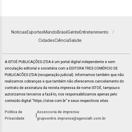
Notícias
Esportes
Mundo
Brasil
Gente
Entretenimento
Cidades
Ciência
Saúde
A ISTOÉ PUBLICAÇÕES LTDA é um portal digital independente e sem
vinculação editorial e societária com a EDITORA TRES COMÉRCIO DE
PUBLICACÕES LTDA (recuperação judicial). Informamos também que não
realizamos cobranças e que também não oferecemos cancelamento do
contrato de assinatura da revista impressa de nome ISTOÉ, tampouco
autorizamos terceiros a fazê-lo, nos responsabilizamos apenas pelo
conteúdo digital “https://istoe.com.br” e seus respectivos sites.
Política de
Assessoria de imprensa:
|
Privacidade
grupoentre.imprensa@agenciafr.com.br