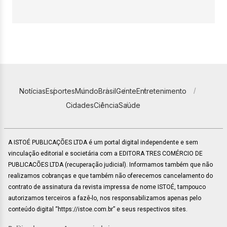
Notícias
Esportes
Mundo
Brasil
Gente
Entretenimento
Cidades
Ciência
Saúde
A ISTOÉ PUBLICAÇÕES LTDA é um portal digital independente e sem
vinculação editorial e societária com a EDITORA TRES COMÉRCIO DE
PUBLICACÕES LTDA (recuperação judicial). Informamos também que não
realizamos cobranças e que também não oferecemos cancelamento do
contrato de assinatura da revista impressa de nome ISTOÉ, tampouco
autorizamos terceiros a fazê-lo, nos responsabilizamos apenas pelo
conteúdo digital “https://istoe.com.br” e seus respectivos sites.