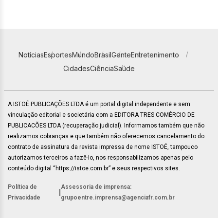
Notícias
Esportes
Mundo
Brasil
Gente
Entretenimento
Cidades
Ciência
Saúde
A ISTOÉ PUBLICAÇÕES LTDA é um portal digital independente e sem
vinculação editorial e societária com a EDITORA TRES COMÉRCIO DE
PUBLICACÕES LTDA (recuperação judicial). Informamos também que não
realizamos cobranças e que também não oferecemos cancelamento do
contrato de assinatura da revista impressa de nome ISTOÉ, tampouco
autorizamos terceiros a fazê-lo, nos responsabilizamos apenas pelo
conteúdo digital “https://istoe.com.br” e seus respectivos sites.
Política de
Assessoria de imprensa:
|
Privacidade
grupoentre.imprensa@agenciafr.com.br