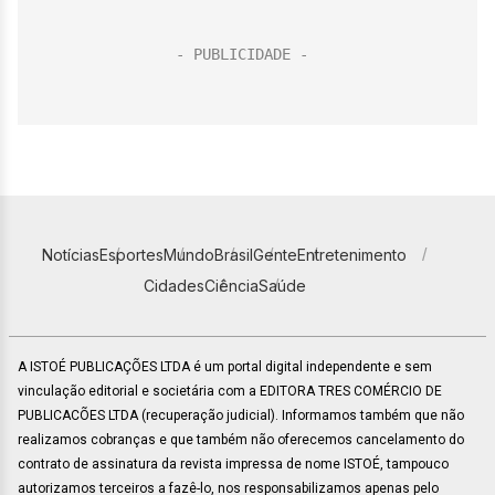
Notícias
Esportes
Mundo
Brasil
Gente
Entretenimento
Cidades
Ciência
Saúde
A ISTOÉ PUBLICAÇÕES LTDA é um portal digital independente e sem
vinculação editorial e societária com a EDITORA TRES COMÉRCIO DE
PUBLICACÕES LTDA (recuperação judicial). Informamos também que não
realizamos cobranças e que também não oferecemos cancelamento do
contrato de assinatura da revista impressa de nome ISTOÉ, tampouco
autorizamos terceiros a fazê-lo, nos responsabilizamos apenas pelo