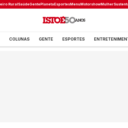
eiro Rural
Saúde
Gente
Planeta
Esportes
Menu
Motorshow
Mulher
Sustent
COLUNAS
GENTE
ESPORTES
ENTRETENIMEN