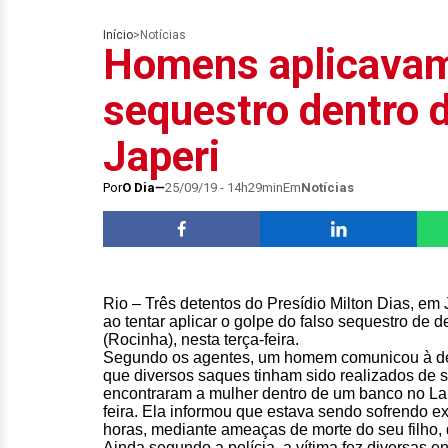
Início
>
Notícias
Homens aplicavam 
sequestro dentro d
Japeri
Por
O Dia
25/09/19 - 14h29min
Em
Notícias
Rio – Três detentos do Presídio Milton Dias, em
ao tentar aplicar o golpe do falso sequestro de 
(Rocinha), nesta terça-feira.
Segundo os agentes, um homem comunicou à del
que diversos saques tinham sido realizados de s
encontraram a mulher dentro de um banco no Larg
feira. Ela informou que estava sendo sofrendo 
horas, mediante ameaças de morte do seu filho,
Ainda segundo a polícia, a vítima fez diversas e