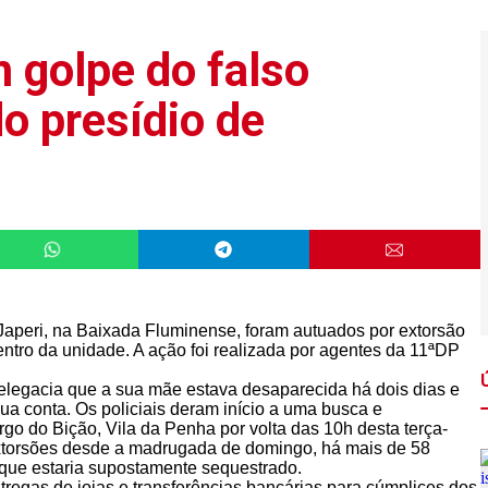
golpe do falso
o presídio de
 Japeri, na Baixada Fluminense, foram autuados por extorsão
dentro da unidade. A ação foi realizada por agentes da 11ªDP
egacia que a sua mãe estava desaparecida há dois dias e
ua conta. Os policiais deram início a uma busca e
o do Bição, Vila da Penha por volta das 10h desta terça-
extorsões desde a madrugada de domingo, há mais de 58
 que estaria supostamente sequestrado.
ntregas de joias e transferências bancárias para cúmplices dos