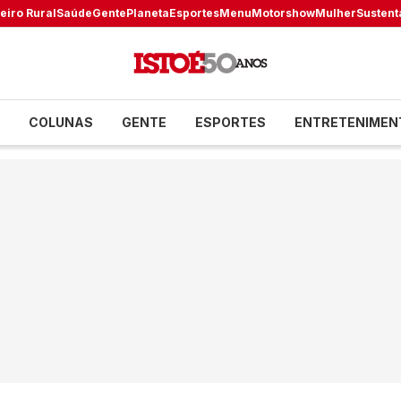
eiro Rural
Saúde
Gente
Planeta
Esportes
Menu
Motorshow
Mulher
Sustent
COLUNAS
GENTE
ESPORTES
ENTRETENIMEN