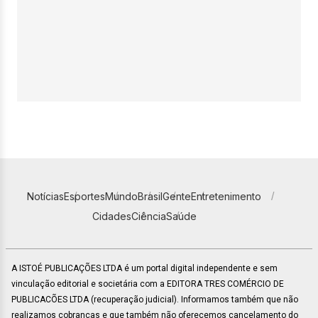
Notícias
Esportes
Mundo
Brasil
Gente
Entretenimento
Cidades
Ciência
Saúde
A ISTOÉ PUBLICAÇÕES LTDA é um portal digital independente e sem
vinculação editorial e societária com a EDITORA TRES COMÉRCIO DE
PUBLICACÕES LTDA (recuperação judicial). Informamos também que não
realizamos cobranças e que também não oferecemos cancelamento do