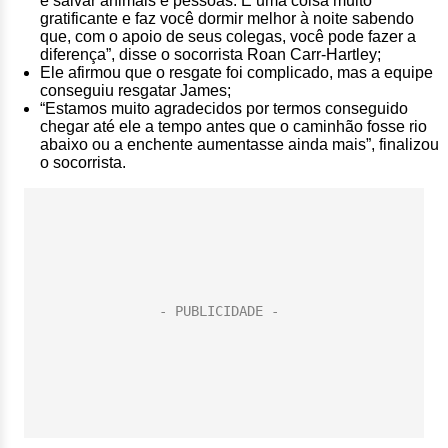
é salvar animais e pessoas. É uma coisa muito
gratificante e faz você dormir melhor à noite sabendo
que, com o apoio de seus colegas, você pode fazer a
diferença”, disse o socorrista Roan Carr-Hartley;
Ele afirmou que o resgate foi complicado, mas a equipe
conseguiu resgatar James;
“Estamos muito agradecidos por termos conseguido
chegar até ele a tempo antes que o caminhão fosse rio
abaixo ou a enchente aumentasse ainda mais”, finalizou
o socorrista.