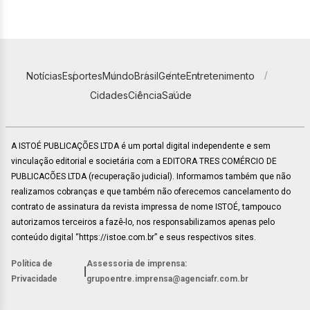
Notícias
Esportes
Mundo
Brasil
Gente
Entretenimento
Cidades
Ciência
Saúde
A ISTOÉ PUBLICAÇÕES LTDA é um portal digital independente e sem
vinculação editorial e societária com a EDITORA TRES COMÉRCIO DE
PUBLICACÕES LTDA (recuperação judicial). Informamos também que não
realizamos cobranças e que também não oferecemos cancelamento do
contrato de assinatura da revista impressa de nome ISTOÉ, tampouco
autorizamos terceiros a fazê-lo, nos responsabilizamos apenas pelo
conteúdo digital “https://istoe.com.br” e seus respectivos sites.
Política de
Assessoria de imprensa:
|
Privacidade
grupoentre.imprensa@agenciafr.com.br