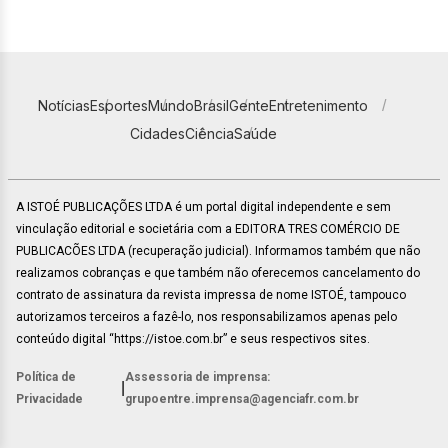
Notícias
Esportes
Mundo
Brasil
Gente
Entretenimento
Cidades
Ciência
Saúde
A ISTOÉ PUBLICAÇÕES LTDA é um portal digital independente e sem
vinculação editorial e societária com a EDITORA TRES COMÉRCIO DE
PUBLICACÕES LTDA (recuperação judicial). Informamos também que não
realizamos cobranças e que também não oferecemos cancelamento do
contrato de assinatura da revista impressa de nome ISTOÉ, tampouco
autorizamos terceiros a fazê-lo, nos responsabilizamos apenas pelo
conteúdo digital “https://istoe.com.br” e seus respectivos sites.
Política de
Assessoria de imprensa:
|
Privacidade
grupoentre.imprensa@agenciafr.com.br