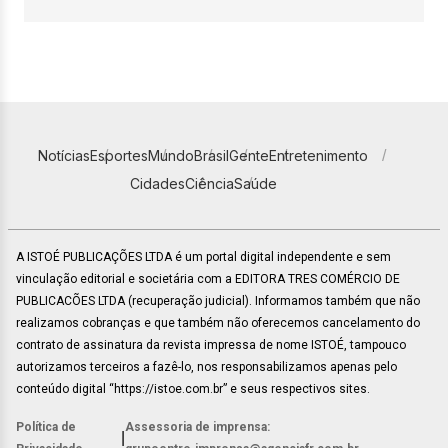
Notícias
Esportes
Mundo
Brasil
Gente
Entretenimento
Cidades
Ciência
Saúde
A ISTOÉ PUBLICAÇÕES LTDA é um portal digital independente e sem
vinculação editorial e societária com a EDITORA TRES COMÉRCIO DE
PUBLICACÕES LTDA (recuperação judicial). Informamos também que não
realizamos cobranças e que também não oferecemos cancelamento do
contrato de assinatura da revista impressa de nome ISTOÉ, tampouco
autorizamos terceiros a fazê-lo, nos responsabilizamos apenas pelo
conteúdo digital “https://istoe.com.br” e seus respectivos sites.
Política de
Assessoria de imprensa:
|