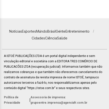
Notícias
Esportes
Mundo
Brasil
Gente
Entretenimento
Cidades
Ciência
Saúde
A ISTOÉ PUBLICAÇÕES LTDA é um portal digital independente e sem
vinculação editorial e societária com a EDITORA TRES COMÉRCIO DE
PUBLICACÕES LTDA (recuperação judicial). Informamos também que não
realizamos cobranças e que também não oferecemos cancelamento do
contrato de assinatura da revista impressa de nome ISTOÉ, tampouco
autorizamos terceiros a fazê-lo, nos responsabilizamos apenas pelo
conteúdo digital “https://istoe.com.br” e seus respectivos sites.
Política de
Assessoria de imprensa:
|
Privacidade
grupoentre.imprensa@agenciafr.com.br