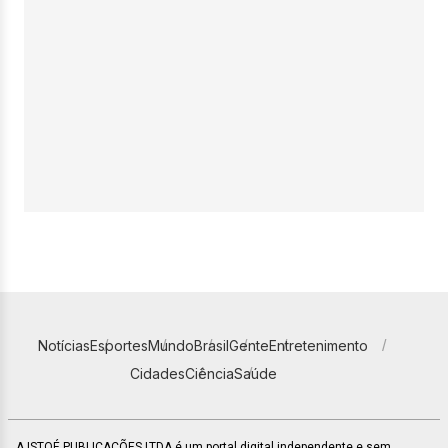
Notícias
Esportes
Mundo
Brasil
Gente
Entretenimento
Cidades
Ciência
Saúde
A ISTOÉ PUBLICAÇÕES LTDA é um portal digital independente e sem