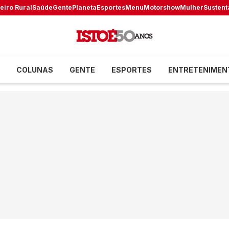
eiro Rural
Saúde
Gente
Planeta
Esportes
Menu
Motorshow
Mulher
Sustent
COLUNAS
GENTE
ESPORTES
ENTRETENIMEN