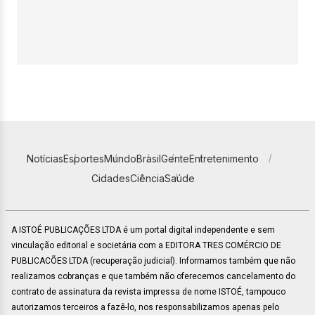
Notícias
Esportes
Mundo
Brasil
Gente
Entretenimento
Cidades
Ciência
Saúde
A ISTOÉ PUBLICAÇÕES LTDA é um portal digital independente e sem
vinculação editorial e societária com a EDITORA TRES COMÉRCIO DE
PUBLICACÕES LTDA (recuperação judicial). Informamos também que não
realizamos cobranças e que também não oferecemos cancelamento do
contrato de assinatura da revista impressa de nome ISTOÉ, tampouco
autorizamos terceiros a fazê-lo, nos responsabilizamos apenas pelo