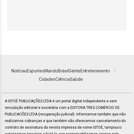
Notícias
Esportes
Mundo
Brasil
Gente
Entretenimento
Cidades
Ciência
Saúde
A ISTOÉ PUBLICAÇÕES LTDA é um portal digital independente e sem
vinculação editorial e societária com a EDITORA TRES COMÉRCIO DE
PUBLICACÕES LTDA (recuperação judicial). Informamos também que não
realizamos cobranças e que também não oferecemos cancelamento do
contrato de assinatura da revista impressa de nome ISTOÉ, tampouco