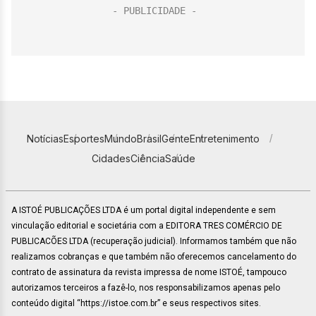
Notícias
Esportes
Mundo
Brasil
Gente
Entretenimento
Cidades
Ciência
Saúde
A ISTOÉ PUBLICAÇÕES LTDA é um portal digital independente e sem
vinculação editorial e societária com a EDITORA TRES COMÉRCIO DE
PUBLICACÕES LTDA (recuperação judicial). Informamos também que não
realizamos cobranças e que também não oferecemos cancelamento do
contrato de assinatura da revista impressa de nome ISTOÉ, tampouco
autorizamos terceiros a fazê-lo, nos responsabilizamos apenas pelo
conteúdo digital “https://istoe.com.br” e seus respectivos sites.