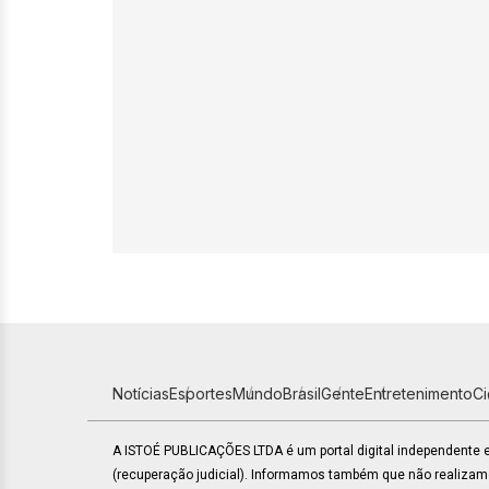
Notícias
Esportes
Mundo
Brasil
Gente
Entretenimento
C
A ISTOÉ PUBLICAÇÕES LTDA é um portal digital independente
(recuperação judicial). Informamos também que não realiza