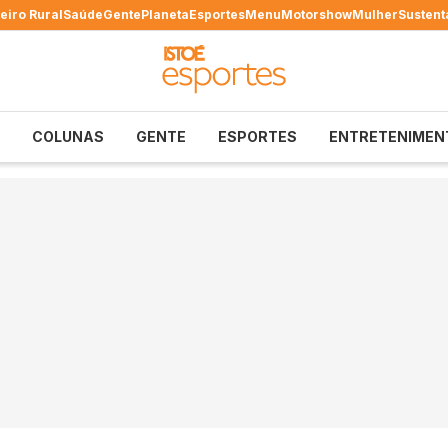
eiro Rural
Saúde
Gente
Planeta
Esportes
Menu
Motorshow
Mulher
Sustent
COLUNAS
GENTE
ESPORTES
ENTRETENIMEN