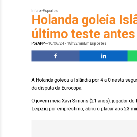
Início
>
Esportes
Holanda goleia Isl
último teste ante
Por
AFP
10/06/24 - 18h32min
Em
Esportes
A Holanda goleou a Islândia por 4 a 0 nesta segu
da disputa da Eurocopa.
O jovem meia Xavi Simons (21 anos), jogador do
Leipzig por empréstimo, abriu o placar aos 23 mi