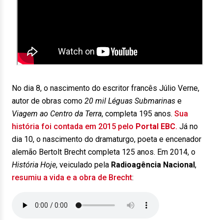
No dia 8, o nascimento do escritor francês Júlio Verne,
autor de obras como
20 mil Léguas Submarinas
e
Viagem ao Centro da Terra
, completa 195 anos.
Sua
história foi contada em 2015 pelo
Portal EBC
.
Já no
dia 10, o nascimento do dramaturgo, poeta e encenador
alemão Bertolt Brecht completa 125 anos. Em 2014, o
História Hoje
, veiculado pela
Radioagência Nacional
,
resumiu a vida e a obra de Brecht
: