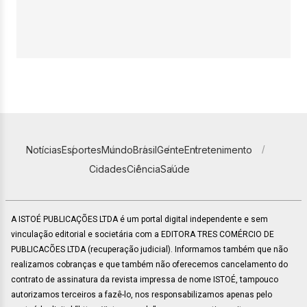
Notícias
Esportes
Mundo
Brasil
Gente
Entretenimento
Cidades
Ciência
Saúde
A ISTOÉ PUBLICAÇÕES LTDA é um portal digital independente e sem
vinculação editorial e societária com a EDITORA TRES COMÉRCIO DE
PUBLICACÕES LTDA (recuperação judicial). Informamos também que não
realizamos cobranças e que também não oferecemos cancelamento do
contrato de assinatura da revista impressa de nome ISTOÉ, tampouco
autorizamos terceiros a fazê-lo, nos responsabilizamos apenas pelo