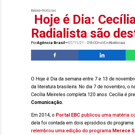
Início
>
Notícias
Hoje é Dia: Cecíli
Radialista são de
Por
Agência Brasil
07/11/21 - 09h00min
Em
Notícias
O Hoje é Dia da semana entre 7 e 13 de novemb
da literatura brasileira. No dia 7 de novembro, o n
Cecília Meireles completa 120 anos. Cecília é 
Comunicação.
Em 2014, o
Portal EBC
publicou uma matéria co
dela foi contada em dois episódios do programa
relembrou uma edição do programa
Merece Se