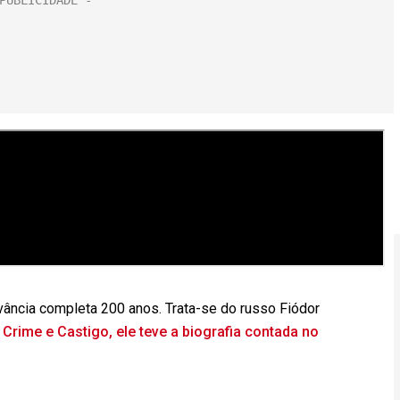
evância completa 200 anos. Trata-se do russo Fiódor
Crime e Castigo, ele teve a biografia contada no