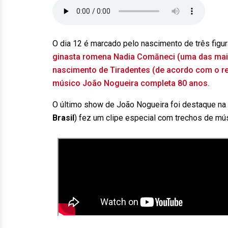
O dia 12 é marcado pelo nascimento de três figura
ginasta romena Nadia Comăneci (uma das maior
nascimento de Tiradentes (de acordo com o r
músico João Nogueira completa 80 anos.
O último show de João Nogueira foi destaque na
Brasil
) fez um clipe especial com trechos de mú