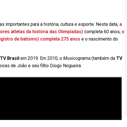
s importantes para a história, cultura e esporte. Nesta data,
a
es atletas da história das Olimpíadas)
completa 60 anos,
o
egistro de batismo) completa 275 anos
e o nascimento do
TV Brasil
em 2019. Em 2010, o
Musicograma
(também da
TV
sicas de João e seu filho Diogo Nogueira.