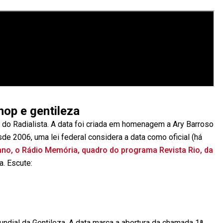
hop e gentileza
do Radialista. A data foi criada em homenagem a Ary Barroso
de 2006, uma lei federal considera a data como oficial (há
no, o Rádio Memória, quadro do programa Revista Rio, da
a. Escute:
dial da Gentileza. A data marca a abertura da chamada 1ª