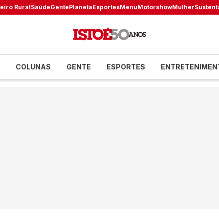
eiro Rural
Saúde
Gente
Planeta
Esportes
Menu
Motorshow
Mulher
Sustent
COLUNAS
GENTE
ESPORTES
ENTRETENIMEN