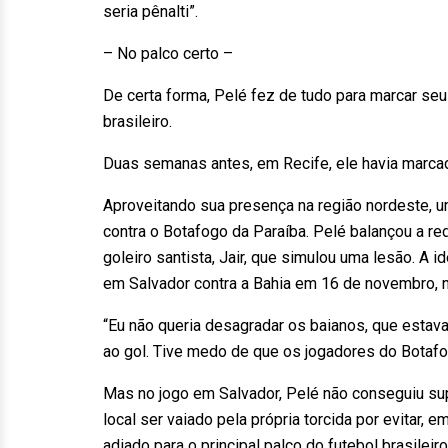
seria pênalti”.
– No palco certo –
De certa forma, Pelé fez de tudo para marcar se
brasileiro.
Duas semanas antes, em Recife, ele havia marcad
Aproveitando sua presença na região nordeste, 
contra o Botafogo da Paraíba. Pelé balançou a r
goleiro santista, Jair, que simulou uma lesão. A id
em Salvador contra a Bahia em 16 de novembro, n
“Eu não queria desagradar os baianos, que estava
ao gol. Tive medo de que os jogadores do Botafog
Mas no jogo em Salvador, Pelé não conseguiu supe
local ser vaiado pela própria torcida por evitar, e
adiado para o principal palco do futebol brasileiro