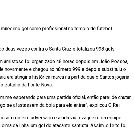
u milésimo gol como profissional no templo do futebol
o duas vezes contra o Santa Cruz e totalizou 998 gols.
um amistoso foi organizado 48 horas depois em João Pessoa,
ede novamente e chegou ao número 999 e depois substituiu o
eia era atingir a histórica marca na partida que o Santos jogaria
o estádio da Fonte Nova.
m me esperando para uma partida oficial, então parei de chutar
o se afastassem da bola para ela entrar”, explicou O Rei.
rar o goleiro adversário e ainda viu o zagueiro da equipe
m cima da linha, um gol do atacante santista. Assim, o feito foi
.