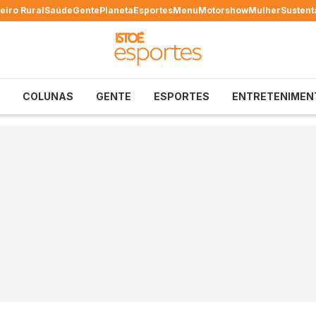
eiro Rural
Saúde
Gente
Planeta
Esportes
Menu
Motorshow
Mulher
Sustent
COLUNAS
GENTE
ESPORTES
ENTRETENIMEN