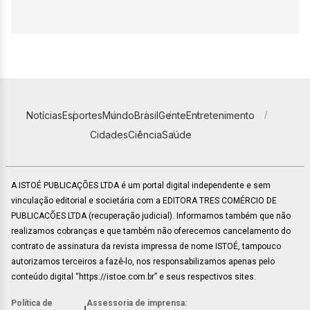
Notícias
Esportes
Mundo
Brasil
Gente
Entretenimento
Cidades
Ciência
Saúde
A ISTOÉ PUBLICAÇÕES LTDA é um portal digital independente e sem
vinculação editorial e societária com a EDITORA TRES COMÉRCIO DE
PUBLICACÕES LTDA (recuperação judicial). Informamos também que não
realizamos cobranças e que também não oferecemos cancelamento do
contrato de assinatura da revista impressa de nome ISTOÉ, tampouco
autorizamos terceiros a fazê-lo, nos responsabilizamos apenas pelo
conteúdo digital “https://istoe.com.br” e seus respectivos sites.
Política de
Assessoria de imprensa: