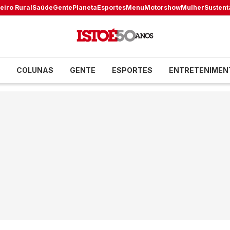
eiro Rural
Saúde
Gente
Planeta
Esportes
Menu
Motorshow
Mulher
Sustent
COLUNAS
GENTE
ESPORTES
ENTRETENIMEN