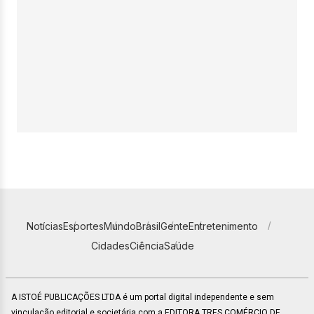
Notícias
Esportes
Mundo
Brasil
Gente
Entretenimento
Cidades
Ciência
Saúde
A ISTOÉ PUBLICAÇÕES LTDA é um portal digital independente e sem
vinculação editorial e societária com a EDITORA TRES COMÉRCIO DE