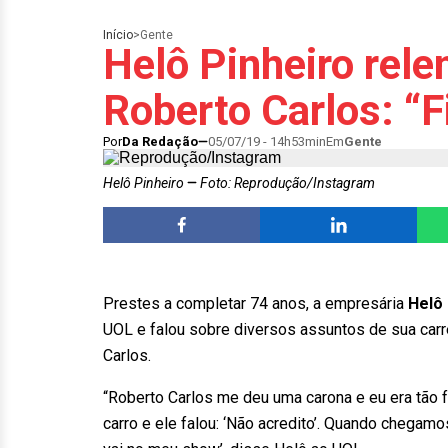
Início
>
Gente
Helô Pinheiro rele
Roberto Carlos: “F
Por
Da Redação
05/07/19 - 14h53min
Em
Gente
Helô Pinheiro
Foto: Reprodução/Instagram
Prestes a completar 74 anos, a empresária
Helô 
UOL e falou sobre diversos assuntos de sua carre
Carlos.
“Roberto Carlos me deu uma carona e eu era tão fã
carro e ele falou: ‘Não acredito’. Quando chegamo