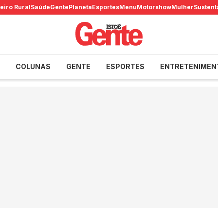
eiro Rural
Saúde
Gente
Planeta
Esportes
Menu
Motorshow
Mulher
Sustent
COLUNAS
GENTE
ESPORTES
ENTRETENIMEN