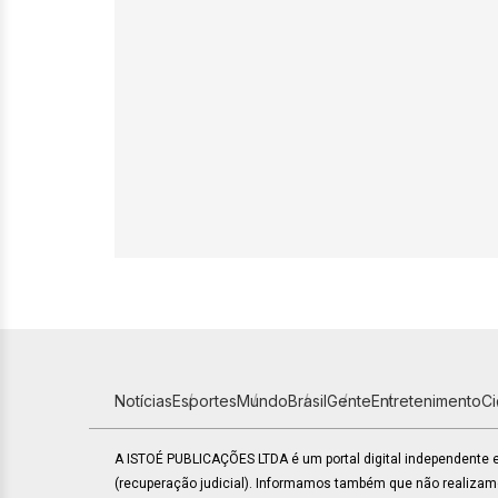
Notícias
Esportes
Mundo
Brasil
Gente
Entretenimento
C
A ISTOÉ PUBLICAÇÕES LTDA é um portal digital independente
(recuperação judicial). Informamos também que não realiza