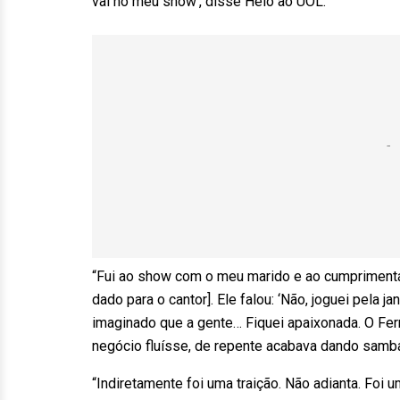
vai no meu show’, disse Helô ao UOL.
“Fui ao show com o meu marido e ao cumprimentá-
dado para o cantor]. Ele falou: ‘Não, joguei pela j
imaginado que a gente… Fiquei apaixonada. O Fer
negócio fluísse, de repente acabava dando samba”
“Indiretamente foi uma traição. Não adianta. Foi um