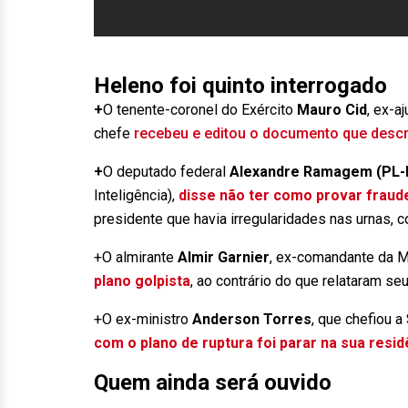
Heleno foi quinto interrogado
+
O tenente-coronel do Exército
Mauro Cid
, ex-a
chefe
recebeu e editou o documento que descre
+
O deputado federal
Alexandre Ramagem (PL-
Inteligência),
disse não ter como provar fraud
presidente que havia irregularidades nas urnas, 
+O almirante
Almir Garnier
, ex-comandante da M
plano golpista
, ao contrário do que relataram s
+O ex-ministro
Anderson Torres
, que chefiou 
com o plano de ruptura foi parar na sua resid
Quem ainda será ouvido