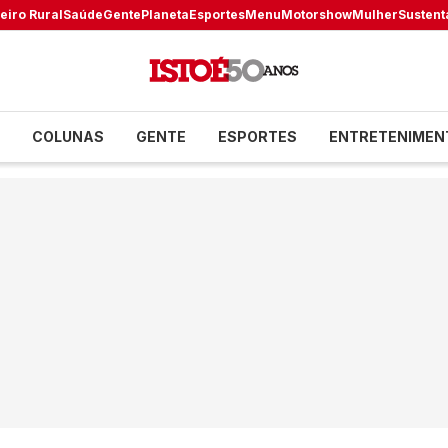
eiro Rural
Saúde
Gente
Planeta
Esportes
Menu
Motorshow
Mulher
Sustent
COLUNAS
GENTE
ESPORTES
ENTRETENIMEN