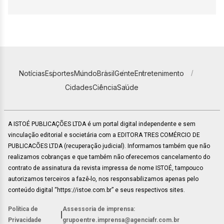
Notícias
Esportes
Mundo
Brasil
Gente
Entretenimento
Cidades
Ciência
Saúde
A ISTOÉ PUBLICAÇÕES LTDA é um portal digital independente e sem
vinculação editorial e societária com a EDITORA TRES COMÉRCIO DE
PUBLICACÕES LTDA (recuperação judicial). Informamos também que não
realizamos cobranças e que também não oferecemos cancelamento do
contrato de assinatura da revista impressa de nome ISTOÉ, tampouco
autorizamos terceiros a fazê-lo, nos responsabilizamos apenas pelo
conteúdo digital “https://istoe.com.br” e seus respectivos sites.
Política de
Assessoria de imprensa:
|
Privacidade
grupoentre.imprensa@agenciafr.com.br