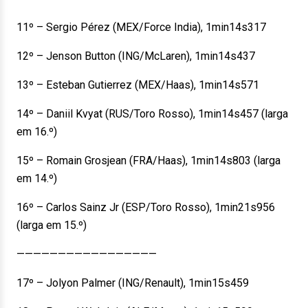
11º – Sergio Pérez (MEX/Force India), 1min14s317
12º – Jenson Button (ING/McLaren), 1min14s437
13º – Esteban Gutierrez (MEX/Haas), 1min14s571
14º – Daniil Kvyat (RUS/Toro Rosso), 1min14s457 (larga
em 16.º)
15º – Romain Grosjean (FRA/Haas), 1min14s803 (larga
em 14.º)
16º – Carlos Sainz Jr (ESP/Toro Rosso), 1min21s956
(larga em 15.º)
—————————————————
17º – Jolyon Palmer (ING/Renault), 1min15s459