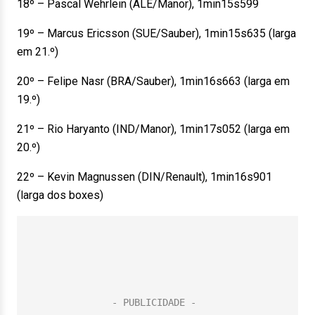
18º – Pascal Wehrlein (ALE/Manor), 1min15s599
19º – Marcus Ericsson (SUE/Sauber), 1min15s635 (larga
em 21.º)
20º – Felipe Nasr (BRA/Sauber), 1min16s663 (larga em
19.º)
21º – Rio Haryanto (IND/Manor), 1min17s052 (larga em
20.º)
22º – Kevin Magnussen (DIN/Renault), 1min16s901
(larga dos boxes)