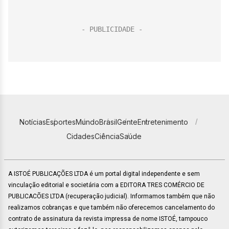
Notícias
Esportes
Mundo
Brasil
Gente
Entretenimento
Cidades
Ciência
Saúde
A ISTOÉ PUBLICAÇÕES LTDA é um portal digital independente e sem
vinculação editorial e societária com a EDITORA TRES COMÉRCIO DE
PUBLICACÕES LTDA (recuperação judicial). Informamos também que não
realizamos cobranças e que também não oferecemos cancelamento do
contrato de assinatura da revista impressa de nome ISTOÉ, tampouco