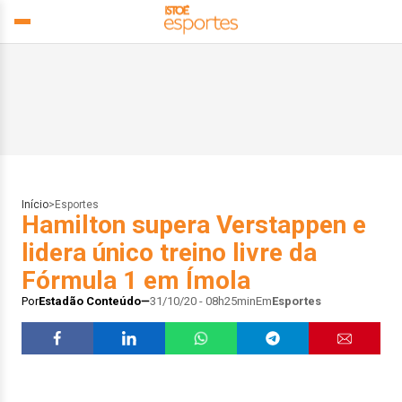
Início
>
Esportes
Hamilton supera Verstappen e
lidera único treino livre da
Fórmula 1 em Ímola
Por
Estadão Conteúdo
31/10/20 - 08h25min
Em
Esportes