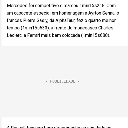
Mercedes foi competitivo e marcou 1min15s218. Com
um capacete especial em homenagem a Ayrton Senna, o
francês Pierre Gasly, da AlphaTaur, fez o quarto melhor
tempo (1min15s633), à frente do monegasco Charles
Leclerc, a Ferrari mais bem colocada (1min15s688).
A Renault teve um bom desempenho na atividade no