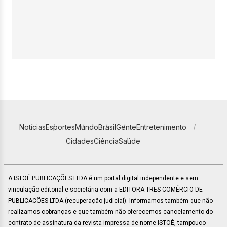
Notícias
Esportes
Mundo
Brasil
Gente
Entretenimento
Cidades
Ciência
Saúde
A ISTOÉ PUBLICAÇÕES LTDA é um portal digital independente e sem
vinculação editorial e societária com a EDITORA TRES COMÉRCIO DE
PUBLICACÕES LTDA (recuperação judicial). Informamos também que não
realizamos cobranças e que também não oferecemos cancelamento do
contrato de assinatura da revista impressa de nome ISTOÉ, tampouco