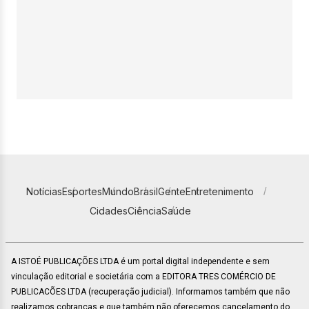
Notícias
Esportes
Mundo
Brasil
Gente
Entretenimento
Cidades
Ciência
Saúde
A ISTOÉ PUBLICAÇÕES LTDA é um portal digital independente e sem
vinculação editorial e societária com a EDITORA TRES COMÉRCIO DE
PUBLICACÕES LTDA (recuperação judicial). Informamos também que não
realizamos cobranças e que também não oferecemos cancelamento do