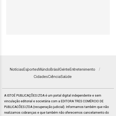
Notícias
Esportes
Mundo
Brasil
Gente
Entretenimento
Cidades
Ciência
Saúde
A ISTOÉ PUBLICAÇÕES LTDA é um portal digital independente e sem
vinculação editorial e societária com a EDITORA TRES COMÉRCIO DE
PUBLICACÕES LTDA (recuperação judicial). Informamos também que não
realizamos cobranças e que também não oferecemos cancelamento do