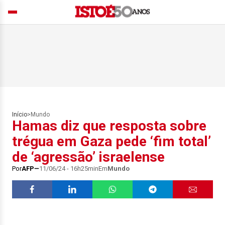
Início
>
Mundo
Hamas diz que resposta sobre
trégua em Gaza pede ‘fim total’
de ‘agressão’ israelense
Por
AFP
11/06/24 - 16h25min
Em
Mundo