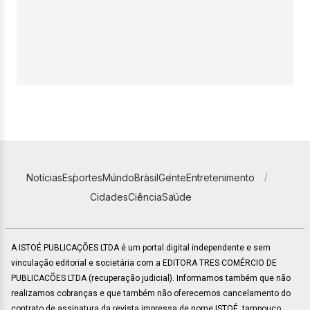
Notícias
Esportes
Mundo
Brasil
Gente
Entretenimento
Cidades
Ciência
Saúde
A ISTOÉ PUBLICAÇÕES LTDA é um portal digital independente e sem
vinculação editorial e societária com a EDITORA TRES COMÉRCIO DE
PUBLICACÕES LTDA (recuperação judicial). Informamos também que não
realizamos cobranças e que também não oferecemos cancelamento do
contrato de assinatura da revista impressa de nome ISTOÉ, tampouco