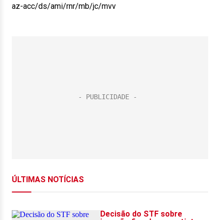
az-acc/ds/ami/rnr/mb/jc/mvv