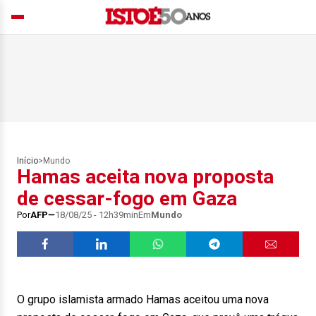
Início
>
Mundo
Hamas aceita nova proposta
de cessar-fogo em Gaza
Por
AFP
18/08/25 - 12h39min
Em
Mundo
O grupo islamista armado Hamas aceitou uma nova