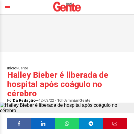
Início
>
Gente
Hailey Bieber é liberada de
hospital após coágulo no
cérebro
Por
Da Redação
12/03/22 - 16h03min
Em
Gente