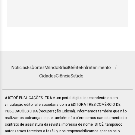
Notícias
Esportes
Mundo
Brasil
Gente
Entretenimento
Cidades
Ciência
Saúde
A ISTOÉ PUBLICAÇÕES LTDA é um portal digital independente e sem
vinculação editorial e societária com a EDITORA TRES COMÉRCIO DE
PUBLICACÕES LTDA (recuperação judicial). Informamos também que não
realizamos cobranças e que também não oferecemos cancelamento do
contrato de assinatura da revista impressa de nome ISTOÉ, tampouco
autorizamos terceiros a fazê-lo, nos responsabilizamos apenas pelo