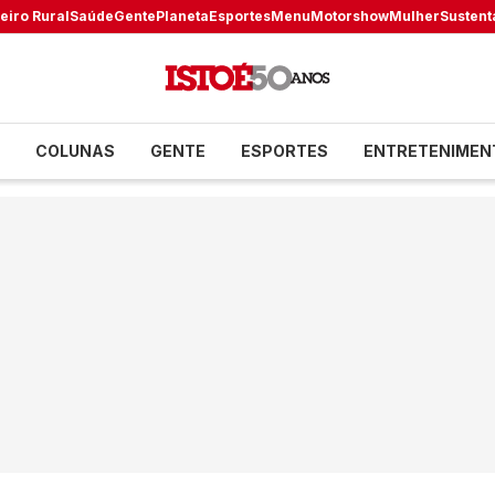
eiro Rural
Saúde
Gente
Planeta
Esportes
Menu
Motorshow
Mulher
Sustent
COLUNAS
GENTE
ESPORTES
ENTRETENIMEN