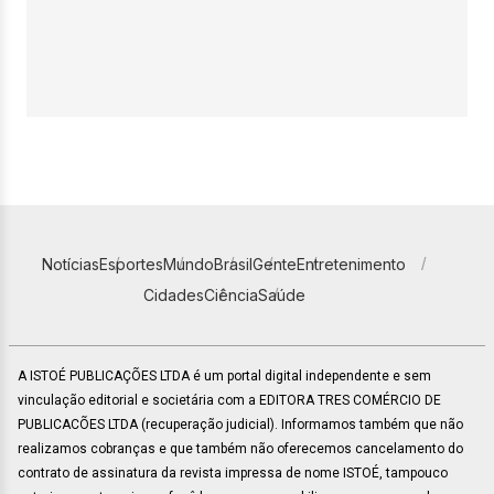
Notícias
Esportes
Mundo
Brasil
Gente
Entretenimento
Cidades
Ciência
Saúde
A ISTOÉ PUBLICAÇÕES LTDA é um portal digital independente e sem
vinculação editorial e societária com a EDITORA TRES COMÉRCIO DE
PUBLICACÕES LTDA (recuperação judicial). Informamos também que não
realizamos cobranças e que também não oferecemos cancelamento do
contrato de assinatura da revista impressa de nome ISTOÉ, tampouco