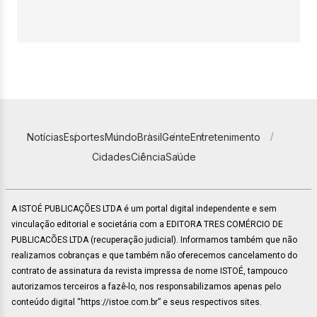
Notícias
Esportes
Mundo
Brasil
Gente
Entretenimento
Cidades
Ciência
Saúde
A ISTOÉ PUBLICAÇÕES LTDA é um portal digital independente e sem
vinculação editorial e societária com a EDITORA TRES COMÉRCIO DE
PUBLICACÕES LTDA (recuperação judicial). Informamos também que não
realizamos cobranças e que também não oferecemos cancelamento do
contrato de assinatura da revista impressa de nome ISTOÉ, tampouco
autorizamos terceiros a fazê-lo, nos responsabilizamos apenas pelo
conteúdo digital “https://istoe.com.br” e seus respectivos sites.