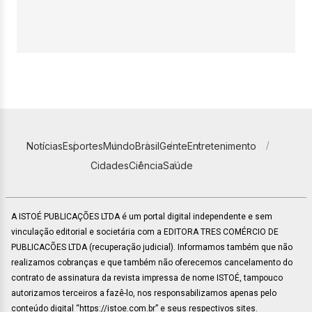
Notícias
Esportes
Mundo
Brasil
Gente
Entretenimento
Cidades
Ciência
Saúde
A ISTOÉ PUBLICAÇÕES LTDA é um portal digital independente e sem
vinculação editorial e societária com a EDITORA TRES COMÉRCIO DE
PUBLICACÕES LTDA (recuperação judicial). Informamos também que não
realizamos cobranças e que também não oferecemos cancelamento do
contrato de assinatura da revista impressa de nome ISTOÉ, tampouco
autorizamos terceiros a fazê-lo, nos responsabilizamos apenas pelo
conteúdo digital “https://istoe.com.br” e seus respectivos sites.