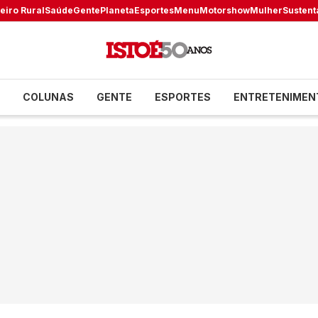
eiro Rural
Saúde
Gente
Planeta
Esportes
Menu
Motorshow
Mulher
Sustent
COLUNAS
GENTE
ESPORTES
ENTRETENIMEN