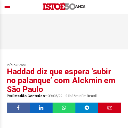
Início
>
Brasil
Haddad diz que espera ‘subir
no palanque’ com Alckmin em
São Paulo
Por
Estadão Conteúdo
09/05/22 - 21h36min
Em
Brasil