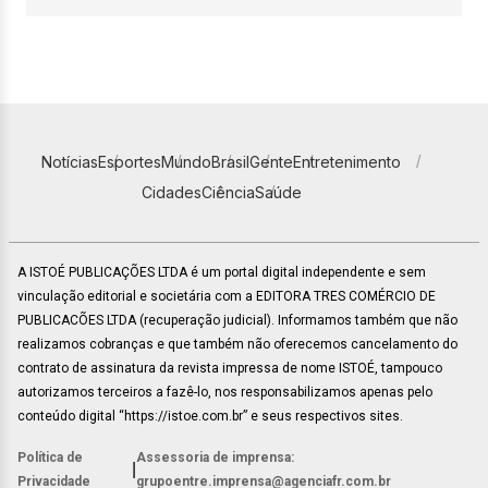
Notícias
Esportes
Mundo
Brasil
Gente
Entretenimento
Cidades
Ciência
Saúde
A ISTOÉ PUBLICAÇÕES LTDA é um portal digital independente e sem
vinculação editorial e societária com a EDITORA TRES COMÉRCIO DE
PUBLICACÕES LTDA (recuperação judicial). Informamos também que não
realizamos cobranças e que também não oferecemos cancelamento do
contrato de assinatura da revista impressa de nome ISTOÉ, tampouco
autorizamos terceiros a fazê-lo, nos responsabilizamos apenas pelo
conteúdo digital “https://istoe.com.br” e seus respectivos sites.
Política de
Assessoria de imprensa:
|
Privacidade
grupoentre.imprensa@agenciafr.com.br